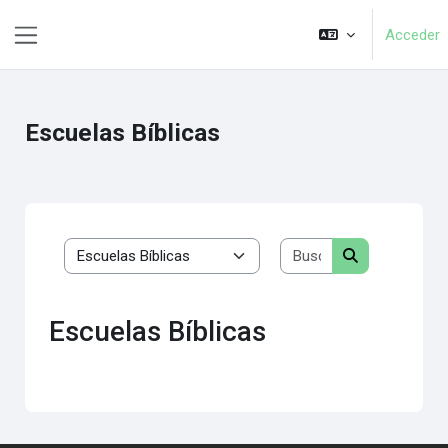
Saltar al contenido principal
Acceder
Panel lateral
Escuelas Bíblicas
Buscar cursos
Categorías
Buscar cursos
Escuelas Bíblicas